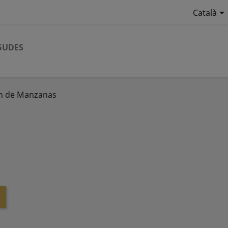

Català
GUDES
n de Manzanas