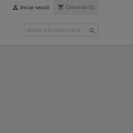
shopping_cart

Comanda
(0)
Iniciar sessió
