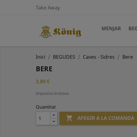
Take Away
MENJAR
BE
Inici
BEGUDES
Caves - Sidres
Bere
BERE
3,80 €
Impostos inclosos
Quantitat

AFEGIR A LA COMANDA