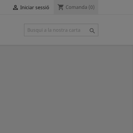
shopping_cart

Comanda
(0)
Iniciar sessió
