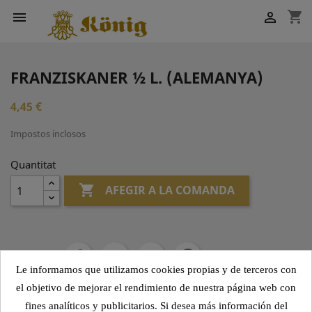
shopping_cart


FRANZISKANER ½ L. (ALEMANYA)
4,45 €
Impostos inclosos
Quantitat

AFEGIR A LA COMANDA
Compartir
Le informamos que utilizamos cookies propias y de terceros con
el objetivo de mejorar el rendimiento de nuestra página web con
fines analíticos y publicitarios. Si desea más información del