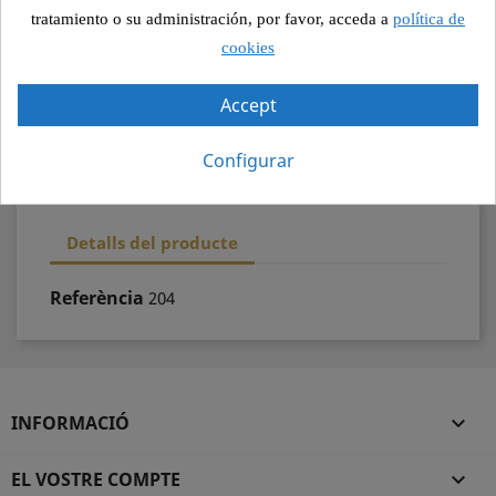
Pagament segur
tratamiento o su administración, por favor, acceda a
política de
cookies
Recollida segura
Accept
100% qualitat
Configurar
Detalls del producte
Referència
204
INFORMACIÓ

EL VOSTRE COMPTE
