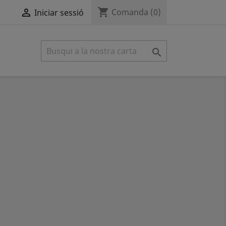
shopping_cart

Comanda
(0)
Iniciar sessió
