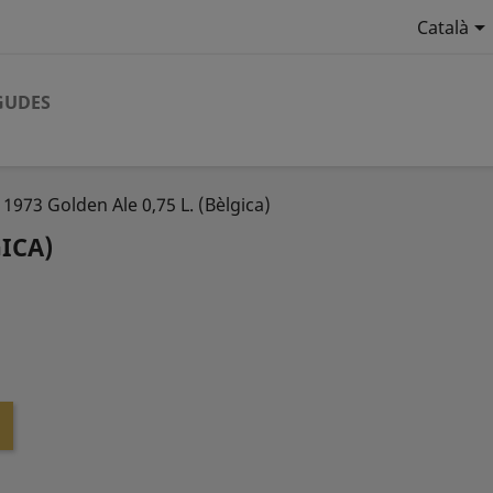

Català
GUDES
1973 Golden Ale 0,75 L. (Bèlgica)
GICA)