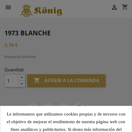
shopping_cart


1973 BLANCHE
3,70 €
Impostos inclosos
Quantitat

AFEGIR A LA COMANDA
Compartir
Le informamos que utilizamos cookies propias y de terceros con
el objetivo de mejorar el rendimiento de nuestra página web con
fines analíticos y publicitarios. Si desea más información del