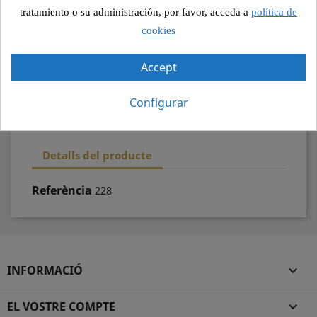
Pagament segur
tratamiento o su administración, por favor, acceda a
política de
cookies
Recollida segura
Accept
100% qualitat
Configurar
Detalls del producte
Referència
228
INFORMACIÓ

EL VOSTRE COMPTE
