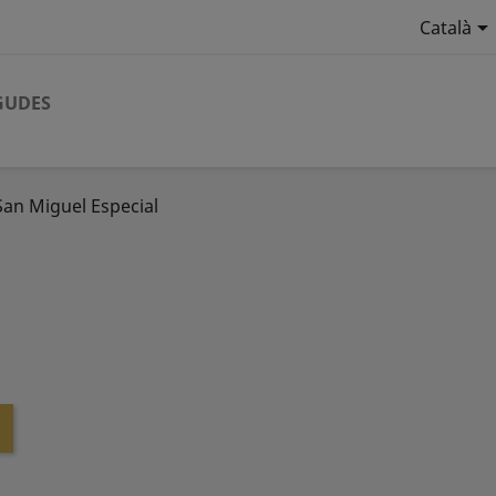

Català
GUDES
San Miguel Especial