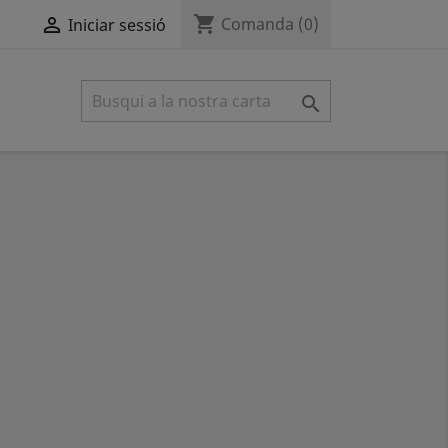
shopping_cart

Comanda
(0)
Iniciar sessió
