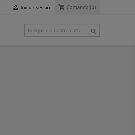
shopping_cart

Comanda
(0)
Iniciar sessió
