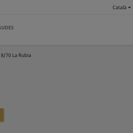

Català
GUDES
18/70 La Rubia