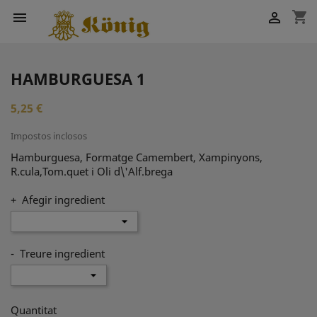
shopping_cart


HAMBURGUESA 1
5,25 €
Impostos inclosos
Hamburguesa, Formatge Camembert, Xampinyons,
R.cula,Tom.quet i Oli d\'Alf.brega
+ Afegir ingredient
- Treure ingredient
Quantitat