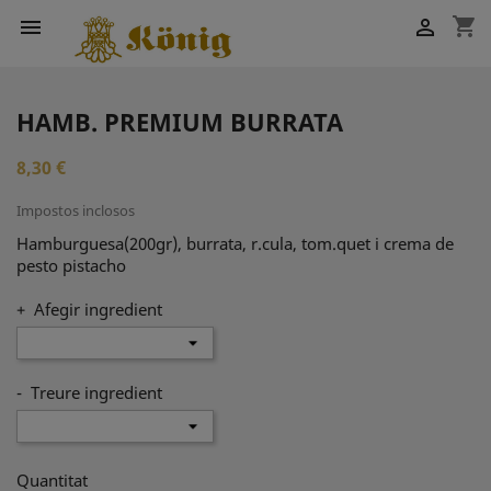
shopping_cart


HAMB. PREMIUM BURRATA
8,30 €
Impostos inclosos
Hamburguesa(200gr), burrata, r.cula, tom.quet i crema de
pesto pistacho
+ Afegir ingredient
- Treure ingredient
Quantitat