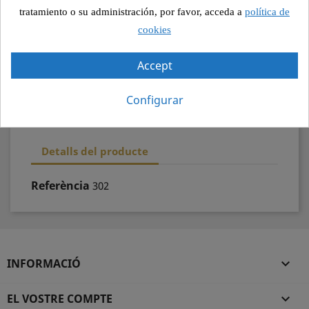
Pagament segur
tratamiento o su administración, por favor, acceda a
política de
cookies
Recollida segura
Accept
100% qualitat
Configurar
Detalls del producte
Referència
302
INFORMACIÓ

EL VOSTRE COMPTE
