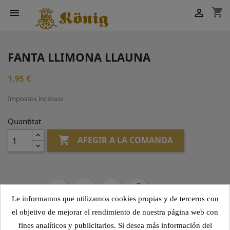
shopping_cart


FANTA LLIMONA LLAUNA
1,95 €
Impostos inclosos
Quantitat

AFEGIR A LA COMANDA
Compartir
Le informamos que utilizamos cookies propias y de terceros con
el objetivo de mejorar el rendimiento de nuestra página web con
fines analíticos y publicitarios. Si desea más información del