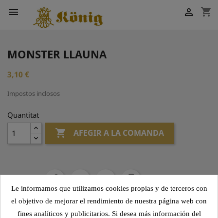
shopping_cart


MONSTER LLAUNA
3,10 €
Impostos inclosos
Quantitat

AFEGIR A LA COMANDA
Compartir
Le informamos que utilizamos cookies propias y de terceros con
el objetivo de mejorar el rendimiento de nuestra página web con
fines analíticos y publicitarios. Si desea más información del