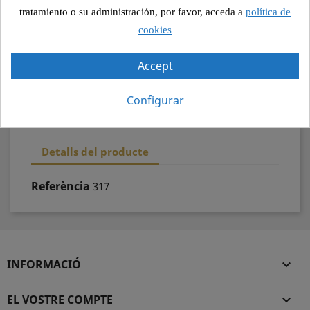
Pagament segur
tratamiento o su administración, por favor, acceda a
política de
cookies
Recollida segura
Accept
100% qualitat
Configurar
Detalls del producte
Referència
317
INFORMACIÓ

EL VOSTRE COMPTE
