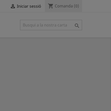
shopping_cart

Comanda
(0)
Iniciar sessió
